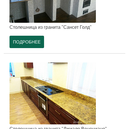
Столешница из гранита "Сансет Голд"
ПОДРОБНЕЕ
Столешница из гранита "Джиало Венециано"