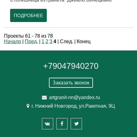
ПОДРОБНЕЕ
Проекты 61 - 78 из 78
Начало
|
Пред.
|
1
2
3
4
| След. | Конец
+79047940270
Заказать звонок
artgranit-nn@yandex.ru
г. Нижний Новгород, ул.Ракетная, 9Ц