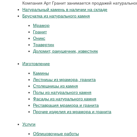
Компания Арт Гранит занимается продажей натуральног
Натуральный камень в наличии на складе
Брусчатка из натурального камня
Мрамор
Гранит
Оникс
Травертин
Доломит, ракушечник, известняк
Изготовление
Камины
Лестницы из мрамора, гранита
Столешницы из камня
Полы из натурального камня
Фасады из натурального камня
Реставрация мрамора и гранита
Прочие изделия из мрамора и гранита
Услуги
Облицовочные работы