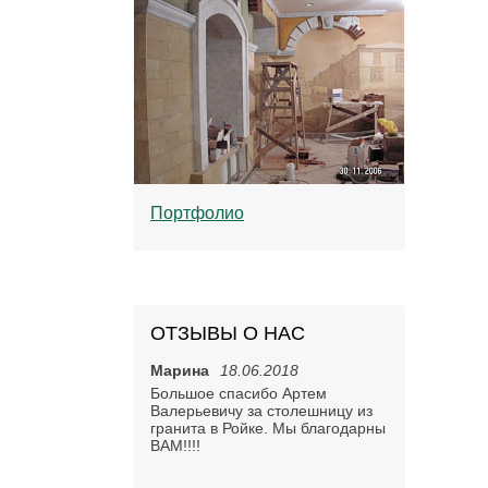
Портфолио
ОТЗЫВЫ О НАС
12.2012
Марина
18.06.2018
Виктория
2
ективу вашей фирмы
Большое спасибо Артем
Артем Валерь
асибо!!!
Валерьевичу за столешницу из
большое за 
просто класс!!!
гранита в Ройке. Мы благодарны
мраморную мо
абот на ОЧЕНЬ
ВАМ!!!!
комнате. Сем
И отдельное 
ИОНАЛЬНОМ
изготовление